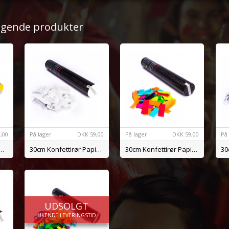
ølgende produkter
,00
På lager
DKK
59,00
På lager
DKK
59,00
På
nfettirør Metal Guld
30cm Konfettirør Papir Hvid BIO
30cm Konfettirør Papir Mix BIO
UDSOLGT
UKENDT LEVERINGSTID