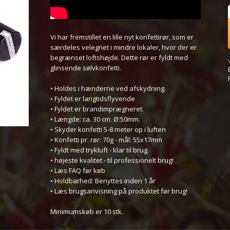
Vi har fremstillet en lille nyt konfettirør, som er
særdeles velegnet i mindre lokaler, hvor der er
begrænset loftshøjde. Dette rør er fyldt med
glinsende sølvkonfetti.
• Holdes i hænderne ved afskydning.
• Fyldet er langtidsflyvende
• Fyldet er brandimprægneret.
• Længde: ca. 30 cm. Ø:50mm.
• Skyder konfetti 5-8 meter op i luften
• Konfetti pr. rør: 70g - mål: 55x17mm
• Fyldt med trykluft - klar til brug.
• højeste kvalitet - til professionelt brug!
• Læs FAQ før køb
• Holdbarhed: Benyttes inden 1 år
• Læs brugsanvisning på produktet før brug!
Minimumskøb er 10 stk.