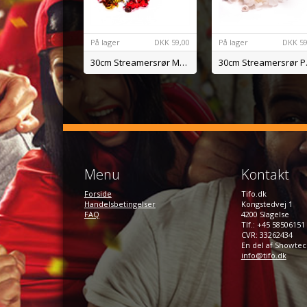
På lager
DKK
59,00
På lager
DKK
59
30cm Streamersrør Metal Mix
30cm 
Menu
Kontakt
Forside
Tifo.dk
Handelsbetingelser
Kongstedvej 1
FAQ
4200 Slagelse
Tlf.: +45 58506151
CVR: 33262434
En del af Showte
info@tifo.dk