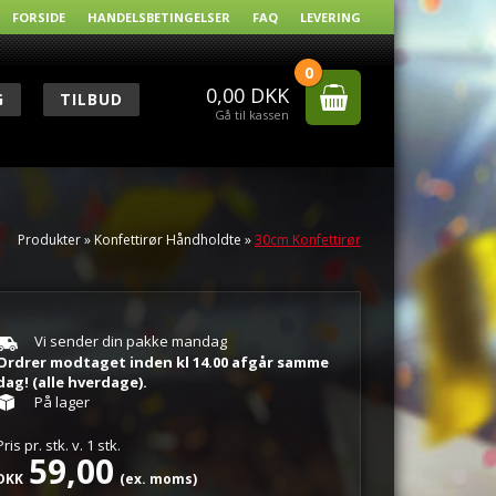
FORSIDE
HANDELSBETINGELSER
FAQ
LEVERING
0
0,00
DKK
G
TILBUD
Gå til kassen
Produkter
»
Konfettirør Håndholdte
»
30cm Konfettirør
Vi sender din pakke mandag
Ordrer modtaget inden kl 14.00 afgår samme
dag! (alle hverdage).
På lager
Pris pr.
stk.
v.
1
stk.
59,00
DKK
(ex. moms)