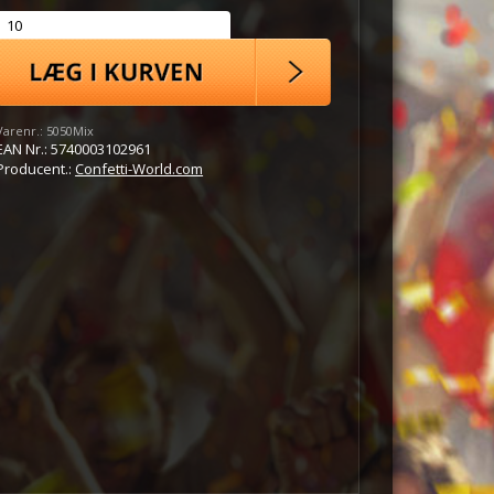
Varenr.:
5050Mix
EAN Nr.:
5740003102961
Producent.:
Confetti-World.com