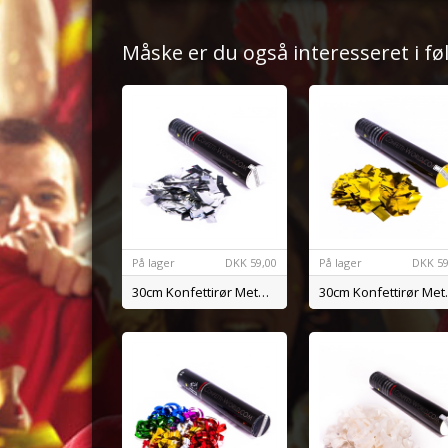
Måske er du også interesseret i f
På lager
DKK
59,00
På lager
DKK
59
30cm Konfettirør Metal Sølv
30cm Ko