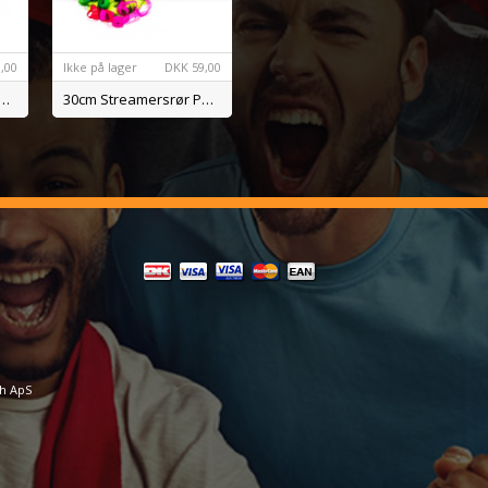
,00
Ikke på lager
DKK
59,00
Streamersrør Papir Hvid BIO
30cm Streamersrør Papir Mix BIO
ch ApS