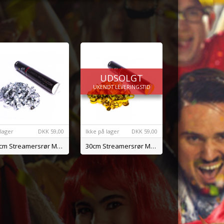
UDSOLGT
UKENDT LEVERINGSTID
 lager
DKK
59,00
Ikke på lager
DKK
59,00
30cm Streamersrør Metal Sølv
30cm Streamersrør Metal Gold