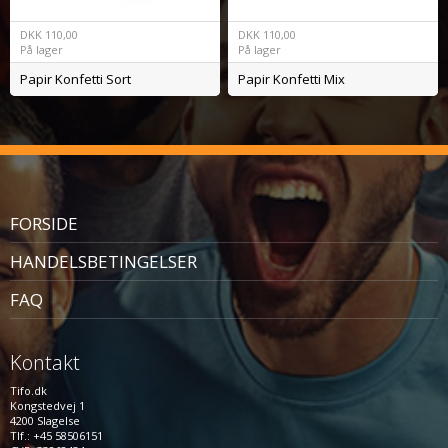
DKK
110,00
DKK
110,00
På lager
På lager
Papir Konfetti Sort
Papir Konfetti Mix
FORSIDE
HANDELSBETINGELSER
FAQ
Kontakt
Tifo.dk
Kongstedvej 1
4200 Slagelse
Tlf.: +45 58506151