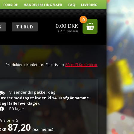
FORSIDE
HANDELSBETINGELSER
FAQ
LEVERING
0
0,00
DKK
G
TILBUD
Gå til kassen
Produkter
»
Konfettirør Elektriske
»
80cm El Konfettirør
Vi sender din pakke
i dag
Ordrer modtaget inden kl 14.00 afgår samme
dag! (alle hverdage).
På lager
Pris pr.
v.
5
87,20
DKK
(ex. moms)