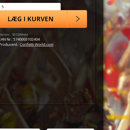
Varenr.:
5012White
EAN Nr.:
5740003102404
Producent.:
Confetti-World.com