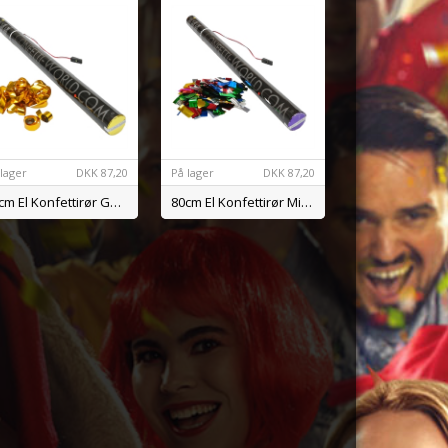
 lager
DKK
87,20
På lager
DKK
87,20
80cm El Konfettirør Guld Streamers
80cm El Konfettirør Mix Metal Konfetti