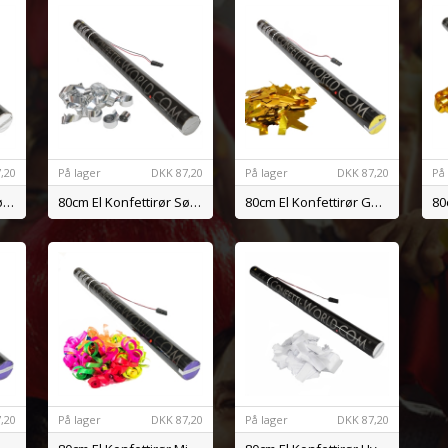
,20
På lager
DKK
87,20
På lager
DKK
87,20
På
80cm El Konfettirør Sølv Konfetti
80cm El Konfettirør Sølv Streamers
80cm El Konfettirør Guld Konfetti
,20
På lager
DKK
87,20
På lager
DKK
87,20