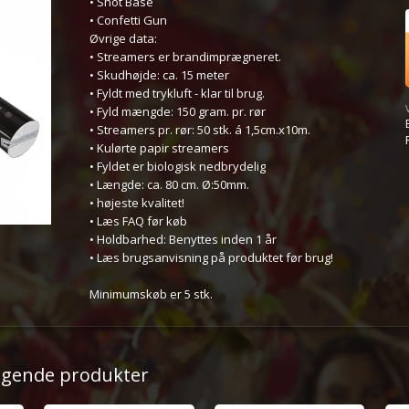
• Shot Base
• Confetti Gun
Øvrige data:
• Streamers er brandimprægneret.
• Skudhøjde: ca. 15 meter
• Fyldt med trykluft - klar til brug.
• Fyld mængde: 150 gram. pr. rør
• Streamers pr. rør: 50 stk. á 1,5cm.x10m.
• Kulørte papir streamers
• Fyldet er biologisk nedbrydelig
• Længde: ca. 80 cm. Ø:50mm.
• højeste kvalitet!
• Læs FAQ før køb
• Holdbarhed: Benyttes inden 1 år
• Læs brugsanvisning på produktet før brug!
Minimumskøb er 5 stk.
ølgende produkter