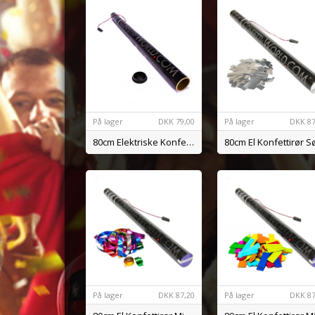
På lager
DKK
79,00
På lager
DKK
87
80cm Elektriske Konfettirør U. Fyld
På lager
DKK
87,20
På lager
DKK
87