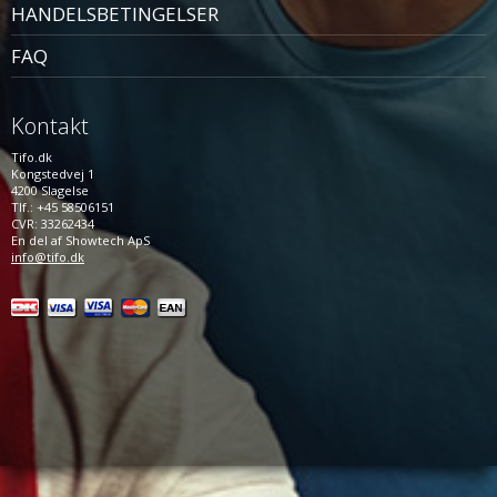
HANDELSBETINGELSER
FAQ
Kontakt
Tifo.dk
Kongstedvej 1
4200 Slagelse
Tlf.: +45 58506151
CVR: 33262434
En del af Showtech ApS
info@tifo.dk