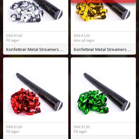
DKK
81,00
DKK
81,00
På lager
Ikke på lager
Konfettirør Metal Streamers Sølv
Konfettirør Metal Streamers Guld
DKK
81,00
DKK
81,00
På lager
På lager