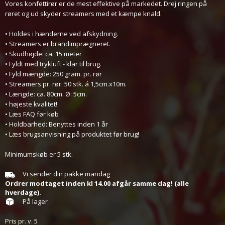
Vores konfettirør er de mest effektive på markedet. Drej ringen på
røret og ud skyder streamers med et kæmpe knald.
• Holdes i hænderne ved afskydning.
• Streamers er brandimprægneret.
• Skudhøjde: ca. 15 meter
• Fyldt med trykluft - klar til brug.
• Fyld mængde: 250 gram. pr. rør
• Streamers pr. rør: 50 stk. á 1,5cm.x10m.
• Længde: ca. 80cm. Ø: 5cm.
• højeste kvalitet!
• Læs FAQ før køb
• Holdbarhed: Benyttes inden 1 år
• Læs brugsanvisning på produktet før brug!
Minimumskøb er 5 stk.
Vi sender din pakke mandag
Ordrer modtaget inden kl 14.00 afgår samme dag! (alle
hverdage).
På lager
Pris pr.
v.
5