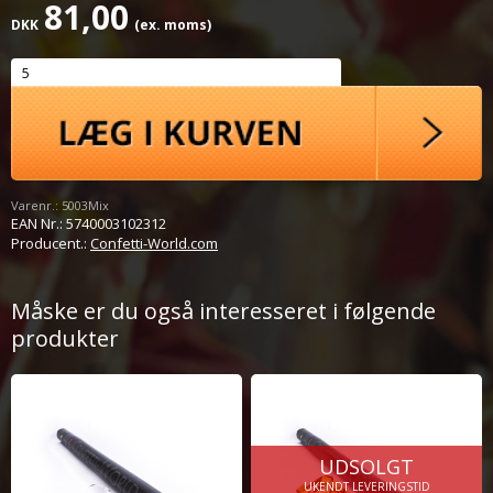
81,00
DKK
(ex. moms)
Varenr.:
5003Mix
EAN Nr.:
5740003102312
Producent.:
Confetti-World.com
Måske er du også interesseret i følgende
produkter
UDSOLGT
UKENDT LEVERINGSTID