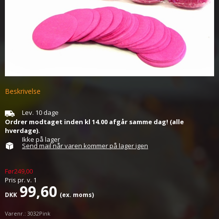
Beskrivelse
Lev. 10 dage
Ordrer modtaget inden kl 14.00 afgår samme dag! (alle
hverdage).
Ikke på lager
Send mail når varen kommer på lager igen
Før249,00
Pris pr.
v.
1
99,60
DKK
(ex. moms)
Varenr.:
3032Pink