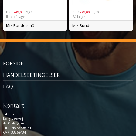
DKK
249,00
99,60
DKK
249,00
99,60
Ikke på lager
På lager
Mix Runde små
Mix Runde
FORSIDE
HANDELSBETINGELSER
FAQ
Kontakt
Tifo.dk
Kongstedvej 1
4200 Slagelse
Tlf.: +45 58506151
CVR: 33262434