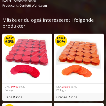
EAN Nr.:
5740003100660
Producent.:
Confetti-World.com
Måske er du også interesseret i følgende
produkter
RABAT
RABAT
60%
60%
DKK
249,00
99,60
DKK
249,00
99,60
På lager
På lager
Røde Runde
Orange Runde