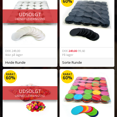
60%
UDSOLGT
UKENDT LEVERINGSTID
DKK
249,00
DKK
249,00
99,60
Ikke på lager
På lager
Hvide Runde
Sorte Runde
RABAT
RABAT
60%
60%
UDSOLGT
UKENDT LEVERINGSTID