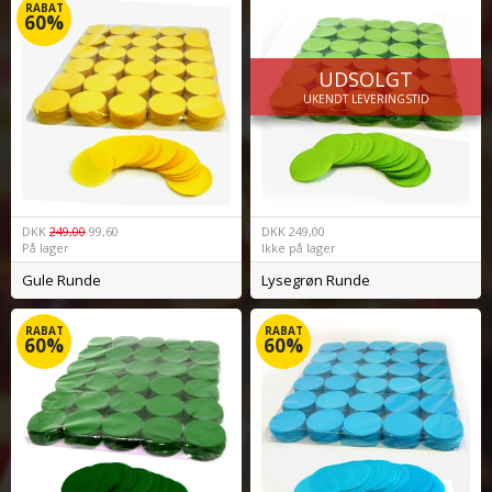
RABAT
60%
UDSOLGT
UKENDT LEVERINGSTID
DKK
249,00
99,60
DKK
249,00
På lager
Ikke på lager
Gule Runde
Lysegrøn Runde
RABAT
RABAT
60%
60%