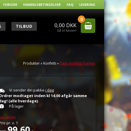
FORSIDE
HANDELSBETINGELSER
FAQ
LEVERING
0
0,00
DKK
G
TILBUD
Gå til kassen
Produkter
»
Konfetti
»
Papir Konfetti Former
Vi sender din pakke
i dag
Ordrer modtaget inden kl 14.00 afgår samme
dag! (alle hverdage).
På lager
Før249,00
Pris pr.
v.
1
99,60