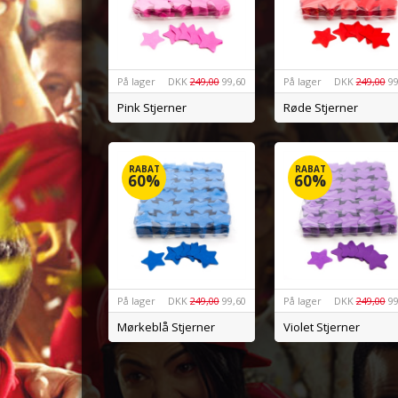
På lager
DKK
249,00
99,60
På lager
DKK
249,00
99
Pink Stjerner
Røde Stjerner
RABAT
RABAT
60%
60%
På lager
DKK
249,00
99,60
På lager
DKK
249,00
99
Mørkeblå Stjerner
Violet Stjerner