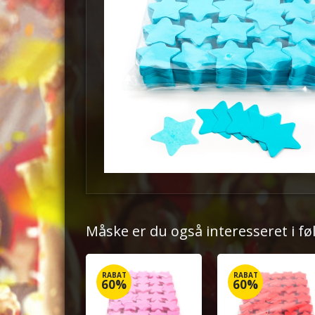
Måske er du også interesseret i f
RABAT
RABAT
60%
60%