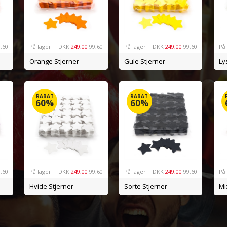
,60
På lager
DKK
249,00
99,60
På lager
DKK
249,00
99,60
På
Orange Stjerner
Gule Stjerner
Ly
RABAT
RABAT
60%
60%
,60
På lager
DKK
249,00
99,60
På lager
DKK
249,00
99,60
På
Hvide Stjerner
Sorte Stjerner
Mi