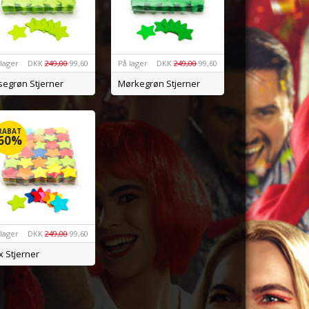
 lager
DKK
249,00
99,60
På lager
DKK
249,00
99,60
segrøn Stjerner
Mørkegrøn Stjerner
RABAT
60%
 lager
DKK
249,00
99,60
x Stjerner