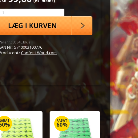
DKK
(ex. moms)
Varenr.:
3034L.Blue
EAN Nr.:
5740003100776
Producent.:
Confetti-World.com
RABAT
RABAT
60%
60%