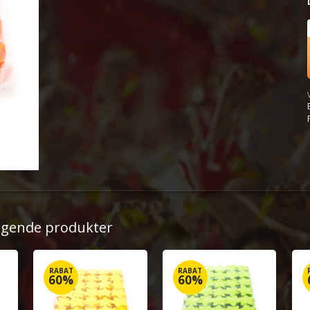
ølgende produkter
RABAT
RABAT
60%
60%