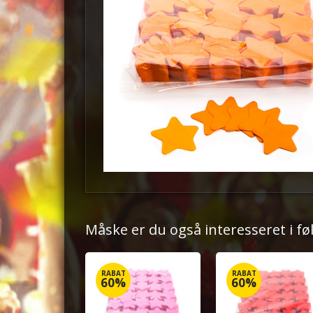
Måske er du også interesseret i f
RABAT
RABAT
60%
60%