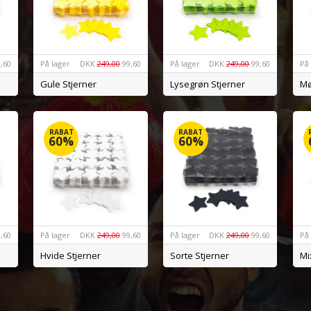
,60
På lager
DKK
249,00
99,60
På lager
DKK
249,00
99,60
På
Gule Stjerner
Lysegrøn Stjerner
Mø
RABAT
RABAT
60%
60%
,60
På lager
DKK
249,00
99,60
På lager
DKK
249,00
99,60
På
Hvide Stjerner
Sorte Stjerner
Mi