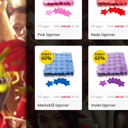
På lager
DKK
249,00
99,60
På lager
DKK
249,00
99
Pink Stjerner
Røde Stjerner
RABAT
RABAT
60%
60%
På lager
DKK
249,00
99,60
På lager
DKK
249,00
99
Mørkeblå Stjerner
Violet Stjerner