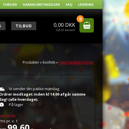
FORSIDE
HANDELSBETINGELSER
FAQ
LEVERING
0
0,00
DKK
G
TILBUD
Gå til kassen
Produkter
»
Konfetti
»
Papir Konfetti Former
Vi sender din pakke mandag
Ordrer modtaget inden kl 14.00 afgår samme
dag! (alle hverdage).
På lager
Før249,00
Pris pr.
v.
1
99,60