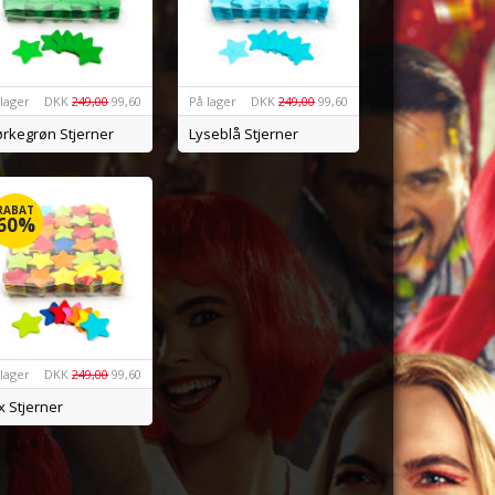
 lager
DKK
249,00
99,60
På lager
DKK
249,00
99,60
rkegrøn Stjerner
Lyseblå Stjerner
RABAT
60%
 lager
DKK
249,00
99,60
x Stjerner