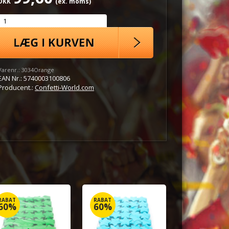
DKK
(ex. moms)
Varenr.:
3034Orange
EAN Nr.:
5740003100806
Producent.:
Confetti-World.com
RABAT
RABAT
60%
60%