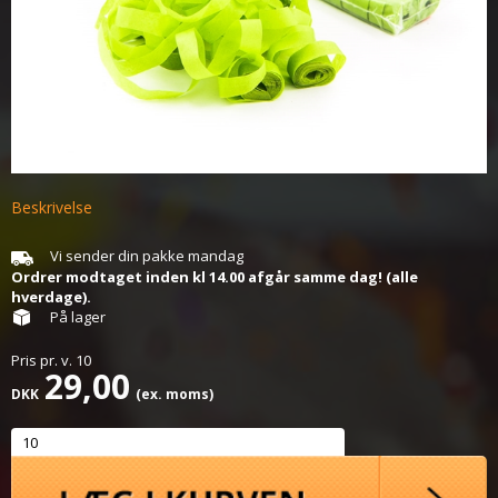
Beskrivelse
Vi sender din pakke mandag
Ordrer modtaget inden kl 14.00 afgår samme dag! (alle
hverdage).
På lager
Pris pr.
v.
10
29,00
DKK
(ex. moms)