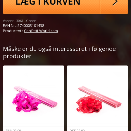
Varenr.:
3061L.Green
EAN Nr.:
5740003101438
Producent.:
Confetti-World.com
Måske er du også interesseret i følgende
produkter
DKK
29,00
DKK
29,00