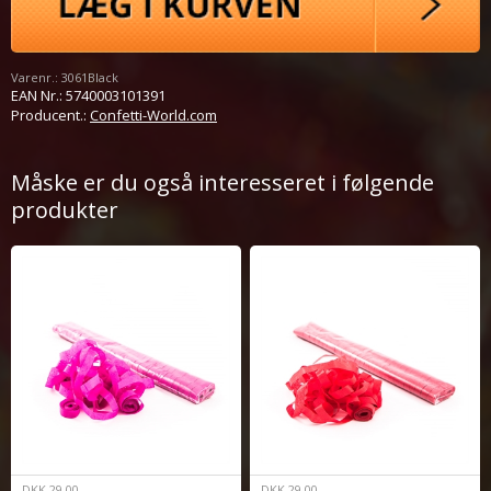
Varenr.:
3061Black
EAN Nr.:
5740003101391
Producent.:
Confetti-World.com
Måske er du også interesseret i følgende
produkter
DKK
29,00
DKK
29,00