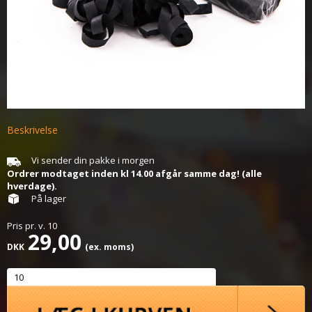
Beskrivelse
Vi sender din pakke i morgen
Ordrer modtaget inden kl 14.00 afgår samme dag! (alle
hverdage).
På lager
Pris pr.
v.
10
29,00
DKK
(ex. moms)